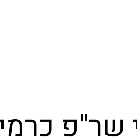
 שר"פ כרמי